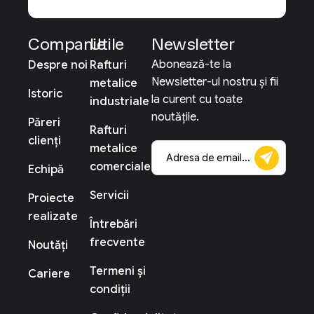
Companie
Utile
Newsletter
Abonează-te la
Despre noi
Rafturi
Newsletter-ul nostru și fii
metalice
Istoric
la curent cu toate
industriale
noutățile.
Păreri
Rafturi
clienți
metalice
comerciale
Echipă
Servicii
Proiecte
realizate
Întrebări
frecvente
Noutăți
Termeni și
Cariere
condiții