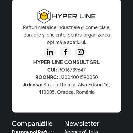
Rafturi metalice industriale și comerciale,
durabile și eficiente, pentru organizarea
optimă a spațiului.
HYPER LINE CONSULT SRL
CUI:
RO16739647
ROONRC:
J2004001590050
Adresa:
Strada Thomas Alva Edison 16,
410085, Oradea, România
Companie
Utile
Newsletter
Abonează-te la
Despre noi
Rafturi