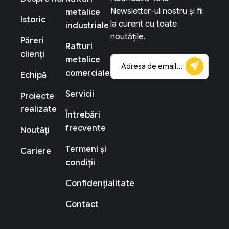
Newsletter-ul nostru și fii
metalice
Istoric
la curent cu toate
industriale
noutățile.
Păreri
Rafturi
clienți
metalice
comerciale
Echipă
Servicii
Proiecte
realizate
Întrebări
frecvente
Noutăți
Termeni și
Cariere
condiții
Confidențialitate
Contact