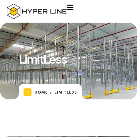
LimitLess
HOME
LIMITLESS