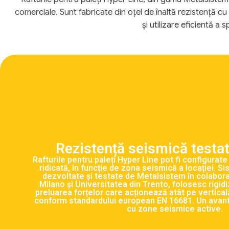
comerciale. Sunt fabricate din oțel de înaltă rezistență cu
și utilizare eficientă a
Rezistență seismică testată
Rafturile pentru paleți Hyper Line pot fi configurat
ridicată, în funcție de zona seismică a locației. S
dezvoltate și testate de Metalsistem în colabora
Milano și Universitatea din Trento, folosesc rigidi
preluarea forțelor care acționează atât pe verticală
conform standardului european EN 16681. Un avanta
cu zone seismice active.