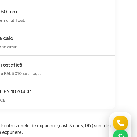
 50 mm
emul utilizat.
a cald
ndzimir.
trostatică
u RAL 5010 sau roșu.
1, EN 10204 3.1
CE.
Pentru zonele de expunere (cash & carry, DIY) sunt disponibile
e expunere.