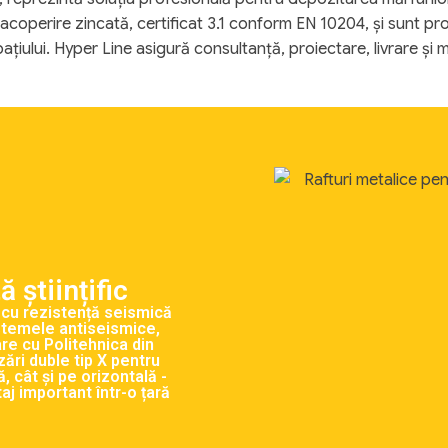
 acoperire zincată, certificat 3.1 conform EN 10204, și sunt pr
 spațiului. Hyper Line asigură consultanță, proiectare, livrare și
 științific
e cu rezistență seismică
istemele antiseismice,
re cu Politehnica din
zări duble tip X pentru
, cât și pe orizontală -
j important într-o țară