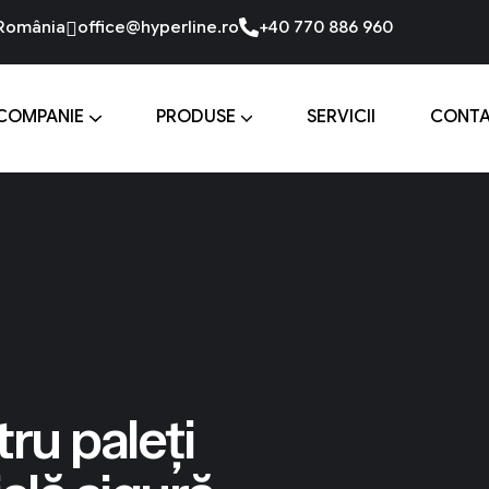
 România
office@hyperline.ro
+40 770 886 960
COMPANIE
PRODUSE
SERVICII
CONT
ru paleți