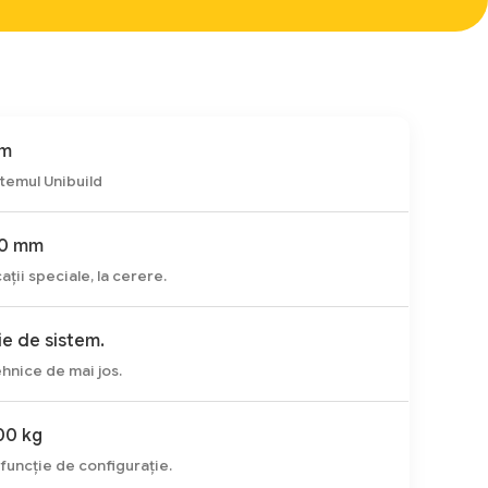
 m
stemul Unibuild
00 mm
ții speciale, la cerere.
ie de sistem.
ehnice de mai jos.
00 kg
funcție de configurație.