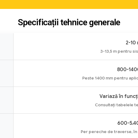
Specificații tehnice generale
2-10
3-13,5 m pentru si
800-14
Peste 1400 mm pentru aplica
Variază în funcț
Consultați tabelele t
600-5.4
Per pereche de traverse, în 