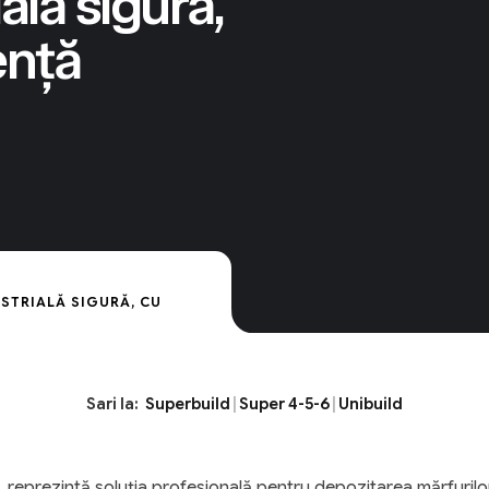
ală sigură,
ență
USTRIALĂ SIGURĂ, CU
Sari la:
Superbuild
|
Super 4-5-6
|
Unibuild
reprezintă soluția profesională pentru depozitarea mărfurilor p