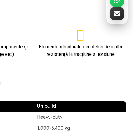
 componente și
Elemente structurale din oțeluri de înaltă
țe etc.)
rezistență la tracțiune și torsiune
.
Unibuild
Heavy-duty
1.000-5.400 kg