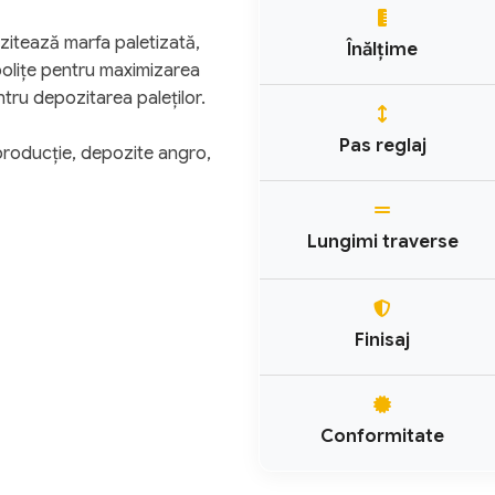
ozitează marfa paletizată,
Înălțime
polițe pentru maximizarea
ntru depozitarea paleților.
Pas reglaj
producție, depozite angro,
Lungimi traverse
Finisaj
Conformitate