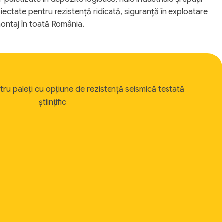
oiectate pentru rezistență ridicată, siguranță în exploatare
 montaj în toată România.