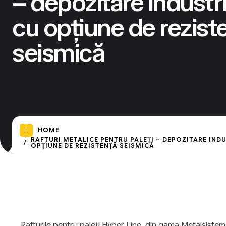
– depozitare industri
cu opțiune de rezist
seismică
HOME
RAFTURI METALICE PENTRU PALEȚI – DEPOZITARE IND
OPȚIUNE DE REZISTENȚĂ SEISMICĂ
Rafturile pentru paleți Hyper Line, din gama Metalsistem, 