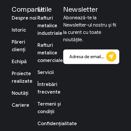
Companie
Utile
Newsletter
Abonează-te la
Despre noi
Rafturi
Newsletter-ul nostru și fii
metalice
Istoric
la curent cu toate
industriale
noutățile.
Păreri
Rafturi
clienți
metalice
comerciale
Echipă
Servicii
Proiecte
realizate
Întrebări
frecvente
Noutăți
Termeni și
Cariere
condiții
Confidențialitate