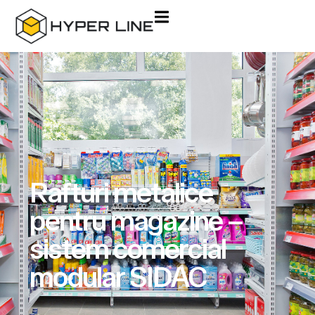
Rafturi metalice
pentru magazine –
sistem comercial
modular SIDAC