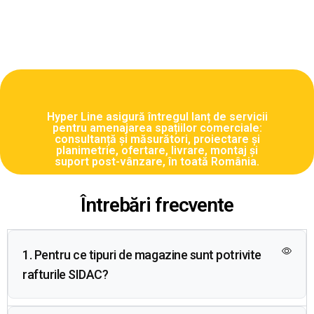
Hyper Line asigură întregul lanț de servicii
pentru amenajarea spațiilor comerciale:
consultanță și măsurători, proiectare și
planimetrie, ofertare, livrare, montaj și
suport post-vânzare, în toată România.
Întrebări frecvente
1. Pentru ce tipuri de magazine sunt potrivite
rafturile SIDAC?