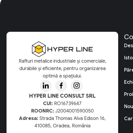
Co
Des
Isto
Rafturi metalice industriale și comerciale,
durabile și eficiente, pentru organizarea
Păre
optimă a spațiului.
Ech
Pro
HYPER LINE CONSULT SRL
CUI:
RO16739647
Nou
ROONRC:
J2004001590050
Adresa:
Strada Thomas Alva Edison 16,
Car
410085, Oradea, România