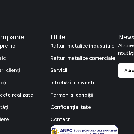
mpanie
Utile
News
Aboneaz
pre noi
Rafturi metalice industriale
noutăți
ric
Rafturi metalice comerciale
ri clienți
Servicii
ipă
Întrebări frecvente
iecte realizate
Termeni și condiții
tăți
Confidențialitate
iere
Contact