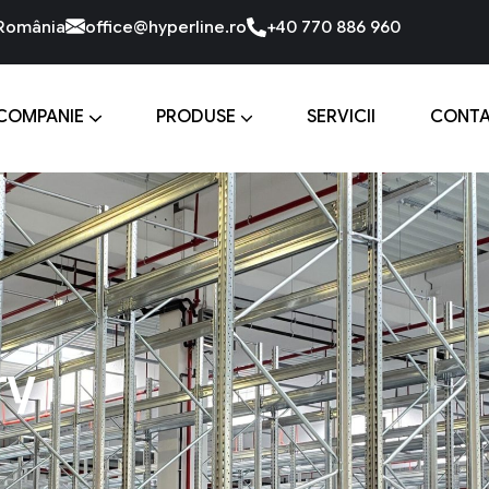
 România
office@hyperline.ro
+40 770 886 960
COMPANIE
PRODUSE
SERVICII
CONT
ry