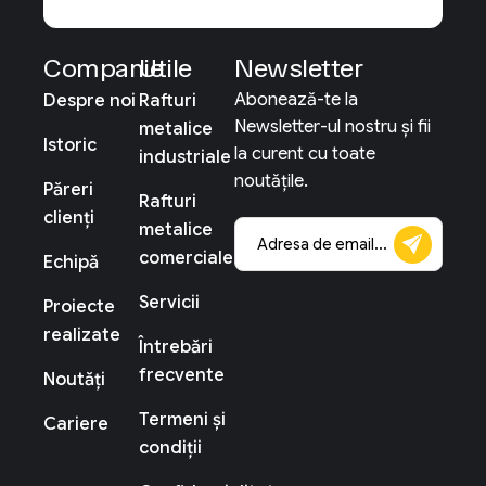
Companie
Utile
Newsletter
Abonează-te la
Despre noi
Rafturi
Newsletter-ul nostru și fii
metalice
Istoric
la curent cu toate
industriale
noutățile.
Păreri
Rafturi
clienți
metalice
comerciale
Echipă
Servicii
Proiecte
realizate
Întrebări
frecvente
Noutăți
Termeni și
Cariere
condiții