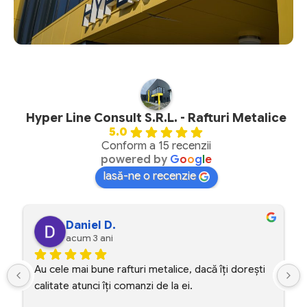
Hyper Line Consult S.R.L. - Rafturi Metalice
5.0
Conform a 15 recenzii
powered by
G
o
o
g
l
e
lasă-ne o recenzie
Ionut P.
acum 3 ani
că îți dorești 
Sunt foarte multumit de produsele lor. Am 
comandat cateva rafturi metalice industriale
pentru hala mea. Au efectuat comanda intr-