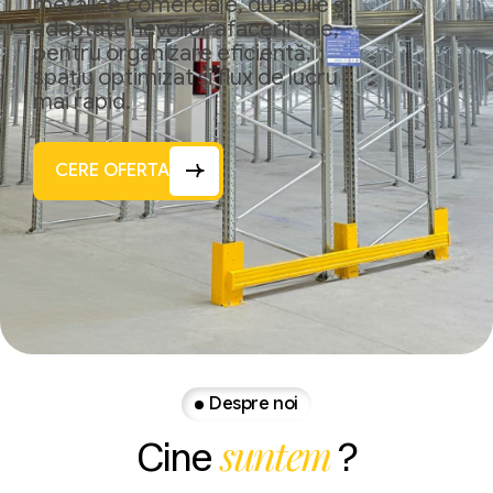
metalice comerciale, durabile și
adaptate nevoilor afacerii tale,
pentru organizare eficientă,
spațiu optimizat și flux de lucru
mai rapid.
CERE OFERTA
Despre noi
suntem
Cine
?