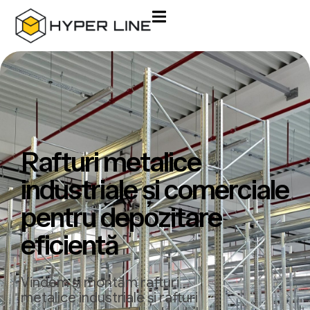
Rafturi metalice
industriale și comerciale
pentru depozitare
eficientă
Vindem și montăm rafturi
metalice industriale și rafturi