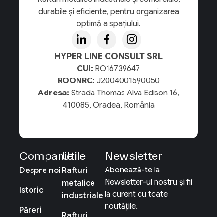
durabile și eficiente, pentru organizarea
optimă a spațiului.
HYPER LINE CONSULT SRL
CUI:
RO16739647
ROONRC:
J2004001590050
Adresa:
Strada Thomas Alva Edison 16,
410085, Oradea, România
Companie
Utile
Newsletter
Abonează-te la
Despre noi
Rafturi
Newsletter-ul nostru și fii
metalice
Istoric
la curent cu toate
industriale
noutățile.
Păreri
Rafturi