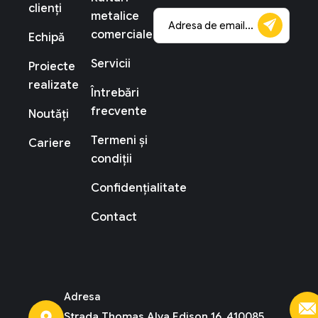
clienți
metalice
comerciale
Echipă
Servicii
Proiecte
realizate
Întrebări
frecvente
Noutăți
Termeni și
Cariere
condiții
Confidențialitate
Contact
Adresa
Strada Thomas Alva Edison 16, 410085,